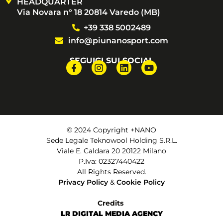
HEADQUARTER
Via Novara n° 18 20814 Varedo (MB)
+39 338 5002489
info@piunanosport.com
SEGUICI SUI SOCIAL
© 2024 Copyright +NANO
Sede Legale Teknowool Holding S.R.L.
Viale E. Caldara 20 20122 Milano
P.Iva: 02327440422
All Rights Reserved.
Privacy Policy
&
Cookie Policy
Credits
LR DIGITAL MEDIA AGENCY