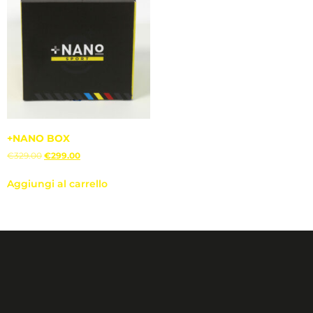
+NANO BOX
€
329.00
€
299.00
Aggiungi al carrello