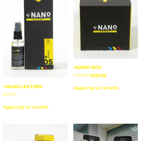
+NANO BOX
€
329.00
€
299.00
+NANO LEATHER
Aggiungi al carrello
€
51.00
Aggiungi al carrello