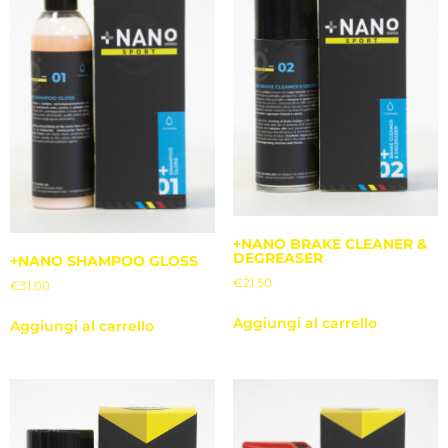
+NANO BRAKE CLEANER &
DEGREASER
+NANO SHAMPOO GLOSS
€
21.50
€
31.00
Aggiungi al carrello
Aggiungi al carrello