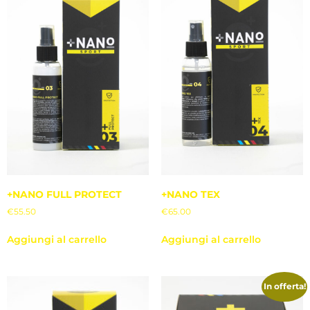
+NANO FULL PROTECT
+NANO TEX
€
55.50
€
65.00
Aggiungi al carrello
Aggiungi al carrello
In offerta!